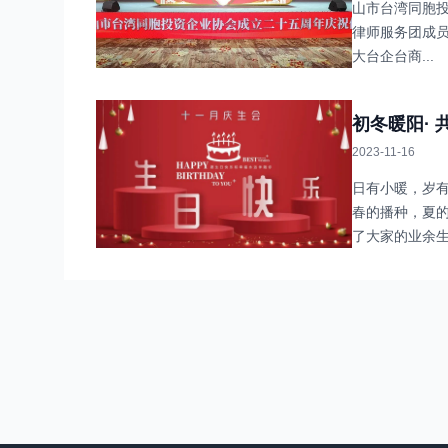
山市台湾同胞
律师服务团成
大台企台商...
初冬暖阳·
2023-11-16
日有小暖，岁
春的播种，夏
了大家的业余