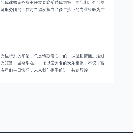
，昆成律师事务所主任袁春晓受聘成为第二届昆山台企台商
律师服务团的工作时希望发挥自己多年执业的专业经验为广
时光里特别的印记，总是镌刻着心中的一抹温暖情愫。走过
时光短暂，温馨常在。一场以爱为名的欢乐相聚，不仅丰富
的寿星们生日快乐，未来我们携手前进，共创辉煌！