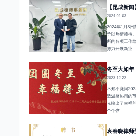
【昆成新闻
2024-01-03
2024年1月
予以热情接待
所的各项工作
努力开展新业...
冬至大如年
2023-12-22
不知不觉间20
造温馨热闹的
光映出了幸福
个个饺...
袁春晓律师