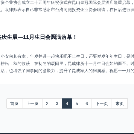
投资企业协会成立二十五周年庆祝仪式在昆山皇冠国际会展酒店隆重启幕
员。袁律师表示自己非常感谢市台湾同胞投资企业协会聘请，在日后进行
 共庆生辰—11月生日会圆满落幕！
有小安何其有幸，年岁并进一起快乐吧不止生日，还要岁岁年年生日，是
的耕耘，秋的收获，在初冬的暖阳里，昆成律所十一月生日会如约而至。
生活，也增强了同事间的凝聚力，提升了昆成家人的归属感。祝愿十一月
首页
上一页
2
3
4
5
6
下一页
末页