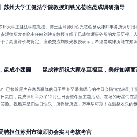
】苏州大学王健法学院教授刘铁光莅临昆成调研指导
3日苏州大学王健法学院教授、博士生导师刘铁光莅临昆成律师事务所调研
。参观律所袁春晓主任向刘铁光教授介绍了昆成律师事务所的发展历程、
给予了高度评价与肯定。座谈交流刘铁光教授表示，希望昆成律所能在知
，昆成小团圆——昆成律所祝大家冬至福至，美好如期而
23年已接近尾声在寒风骤降的日子里冬至带着暖心的生日会悄悄地来到了我
节日氛围，昆成律所举办了12月生日会暨冬至主题活动。在场的寿星们在
的笑脸。祝愿寿星们生日快乐，所得皆所愿，万事尽可期！在温馨欢乐的
受聘担任苏州市律师协会实习考核考官