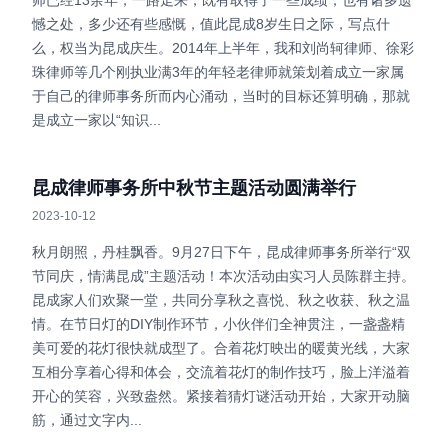
师已经13余年，一路走来，既有取得了一些成绩，也有诸多遗
憾之处，多少还有些感慨，值此昆成8岁生日之际，写点什
么，权当为昆成庆生。2014年上半年，我和刘尚轲律师、徐彩
珠律师等几个刚执业满3年的年轻老律师就策划着成立一家属
于自己的律师事务所而内心涌动，当时的目标还算明确，那就
是成立一家以“知识...
昆成律师事务所中秋节主题活动圆满举行
2023-10-12
秋月朗照，丹桂飘香。9月27日下午，昆成律师事务所举行“双
节同庆，情满昆成”主题活动！本次活动由实习人员陈群主持。
昆成家人们欢聚一堂，共同分享秋之喜悦、秋之收获、秋之温
情。在节日灯的DIY制作环节，小伙伴们全神贯注，一盏盏精
美可爱的花灯很快就成型了。合着花灯映出的暖黄光线，大家
互相分享着心得和体会，交流着花灯的制作技巧，脸上洋溢着
开心的笑容，兴致盎然。紧接着猜灯谜活动开始，大家开动脑
筋，通过文字内...