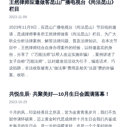
王然律师应邀做客昆山广播电视台《尚法昆山》
栏目
2023-11-09
2023年11月9日，应昆山广播电视台《尚法昆山》节目组的邀
请，昆成律师事务所王然律师做客《尚法昆山》栏目。为广大
听众分析法律案例、解答法律问题、普及法律知识。 在本次节
目中，王然律师结合自身办理案件的经验，以特邀嘉宾的身
份，分享了《“万能法师”以帮人改运实施诈骗》，案例讲述了
女子自称“万能法师”，以封建迷信活动为引子，编造话术、巧
设陷阱，非法收取被害人“做法事”费用及相关“法器”费的诈骗
案。收听...
共悦生辰· 共聚美好—10月生日会圆满落幕！
2023-10-25
十月的风，印染桂香目之所及，皆为金黄青葱岁月，我们不负
韶华满怀硕果，迈上黄金时代昆成律所十月生日会我们共鉴成
长每月的生日会，是一次的温暖派对，也是一个个美好的故